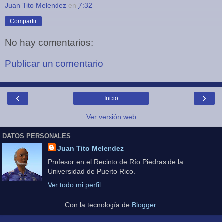
Juan Tito Melendez
en
7:32
Compartir
No hay comentarios:
Publicar un comentario
‹
›
Inicio
Ver versión web
DATOS PERSONALES
Juan Tito Melendez
Profesor en el Recinto de Río Piedras de la
Universidad de Puerto Rico.
Ver todo mi perfil
Con la tecnología de
Blogger
.