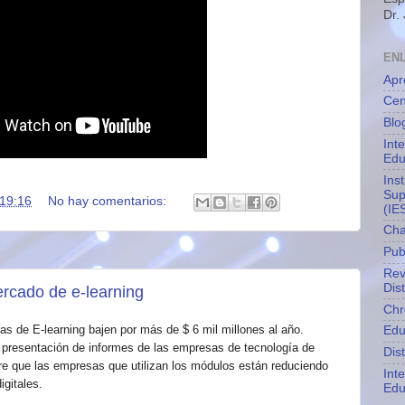
Dr.
EN
Apr
Cen
Blo
Int
Edu
Ins
Sup
19:16
No hay comentarios:
(IE
Cha
Pub
Rev
Dis
ercado de e-learning
Chr
as de E-learning bajen por más de $ 6 mil millones al año.
Edu
a presentación de informes de las empresas de tecnología de
Dis
iere que las empresas que utilizan los módulos están reduciendo
Int
igitales.
Edu