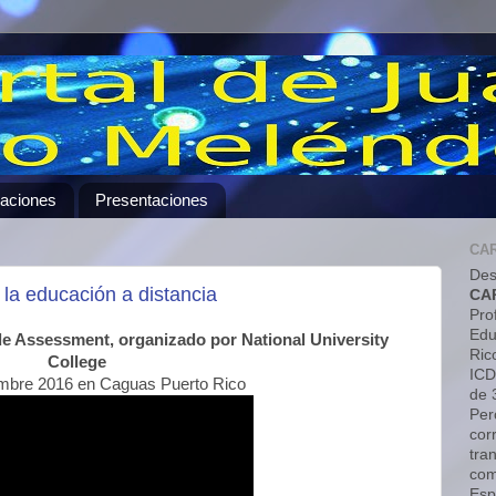
caciones
Presentaciones
CA
Des
la educación a distancia
CA
Pro
Edu
e Assessment, organizado por National University
Ric
College
ICD
embre 2016 en Caguas Puerto Rico
de 
Pero
cor
tra
com
Esp