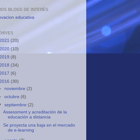
ROS BLOGS DE INTERÉS
ovacion educativa
CHIVES
2021
(20)
2020
(10)
2019
(8)
2018
(34)
2017
(6)
2016
(30)
►
noviembre
(2)
►
octubre
(6)
▼
septiembre
(2)
Assessment y acreditación de la
educación a distancia
Se proyecta una baja en el mercado
de e-learning