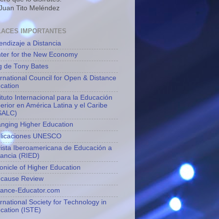
 Juan Tito Meléndez
LACES IMPORTANTES
endizaje a Distancia
ter for the New Economy
g de Tony Bates
ernational Council for Open & Distance
cation
tituto Internacional para la Educación
erior en América Latina y el Caribe
SALC)
nging Higher Education
licaciones UNESCO
ista Iberoamericana de Educación a
tancia (RIED)
onicle of Higher Education
cause Review
tance-Educator.com
ernational Society for Technology in
cation (ISTE)