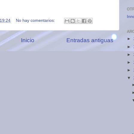
OT
Inn
19:24
No hay comentarios:
AR
►
Inicio
Entradas antiguas
►
►
►
►
▼