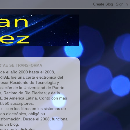
RTAE SE TRANSFORMA
de el año 2000 hasta el 2008,
RTAE
fue una carta electrónica del
fesor Residente de Tecnología y
cación de la Universidad de Puerto
o, Recinto de Rio Piedras; y de la
E de América Latina. Contó con más
3,550 suscriptores.
... con los filtros en los sistemas de
reo electrónico, obligó su
nsformación. Desde el 2008, funciona
o un blog.
ero que lo disfrutes.