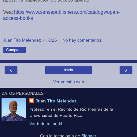
Vea:
https://www.sensepublishers.com/catalogs/open-
access-books
Juan Tito Melendez
en
8:16
No hay comentarios:
Compartir
‹
›
Inicio
Ver versión web
DATOS PERSONALES
Juan Tito Melendez
Profesor en el Recinto de Río Piedras de la
Universidad de Puerto Rico.
Ver todo mi perfil
Con la tecnología de
Blogger
.