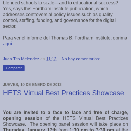
blended schools to scale—and to educational success?
Yes, says this Fordham Institute publiciation, which
addresses controversial policy issues such as quality
control, staffing, funding, and governance for the digital
sector.
Para ver el informe del Thomas B. Fordham Institute, oprima
aquí
.
Juan Tito Melendez
en
11:12
No hay comentarios:
Compartir
JUEVES, 10 DE ENERO DE 2013
HETS Virtual Best Practices Showcase
You are invited to a face to face
and
free of charge
,
opening session
of the HETS Virtual Best Practices
Showcase. The opening panel session will take place on
Thursday, January 17th
from
1:30 pm to 3:30 pm
at the