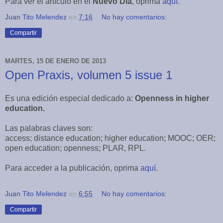
Para ver el artículo en el
Nuevo Día
, oprima
aquí
.
Juan Tito Melendez
en
7:16
No hay comentarios:
Compartir
MARTES, 15 DE ENERO DE 2013
Open Praxis, volumen 5 issue 1
Es una edición especial dedicado a:
Openness in higher
education.
Las palabras claves son:
access; distance education; higher education; MOOC; OER;
open education; openness; PLAR, RPL.
Para acceder a la publicación, oprima
aquí
.
Juan Tito Melendez
en
6:55
No hay comentarios:
Compartir