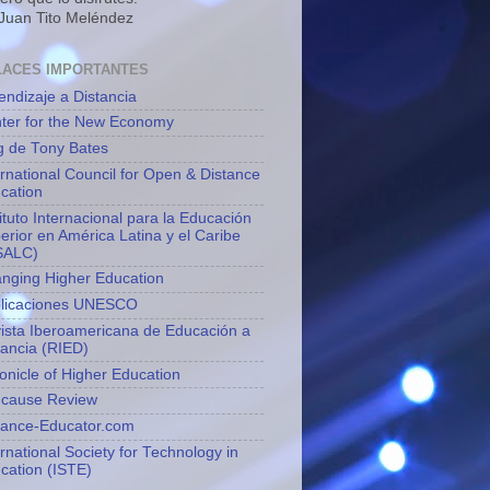
 Juan Tito Meléndez
LACES IMPORTANTES
endizaje a Distancia
ter for the New Economy
g de Tony Bates
ernational Council for Open & Distance
cation
tituto Internacional para la Educación
erior en América Latina y el Caribe
SALC)
nging Higher Education
licaciones UNESCO
ista Iberoamericana de Educación a
tancia (RIED)
onicle of Higher Education
cause Review
tance-Educator.com
ernational Society for Technology in
cation (ISTE)