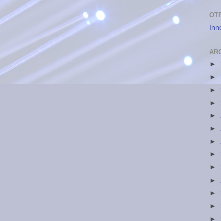
OT
Inn
AR
►
►
►
►
►
►
►
►
►
►
►
►
►