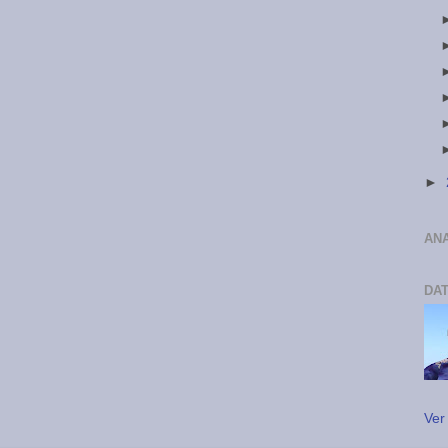
►
ANA
DA
Ver 