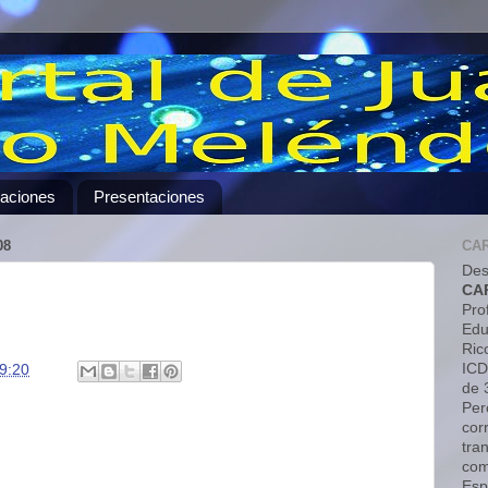
caciones
Presentaciones
08
CA
Des
CA
Pro
Edu
Ric
ICD
9:20
de 
Pero
cor
tra
com
Esp