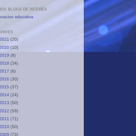
ROS BLOGS DE INTERÉS
ovacion educativa
CHIVES
2021
(20)
2020
(10)
2019
(8)
2018
(34)
2017
(6)
2016
(30)
2015
(37)
2014
(24)
2013
(50)
2012
(59)
2011
(71)
2010
(50)
2009
(73)