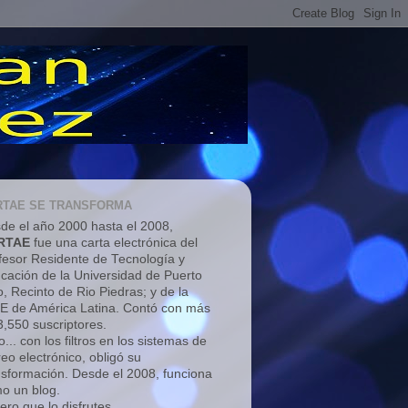
RTAE SE TRANSFORMA
de el año 2000 hasta el 2008,
RTAE
fue una carta electrónica del
fesor Residente de Tecnología y
cación de la Universidad de Puerto
o, Recinto de Rio Piedras; y de la
E de América Latina. Contó con más
3,550 suscriptores.
... con los filtros en los sistemas de
reo electrónico, obligó su
nsformación. Desde el 2008, funciona
o un blog.
ero que lo disfrutes.