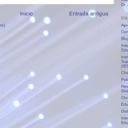
Dr.
Inicio
Entrada antigua
EN
Apr
om)
Cen
Blo
Int
Edu
Ins
Sup
(IE
Cha
Pub
Rev
Dis
Chr
Edu
Dis
Int
Edu