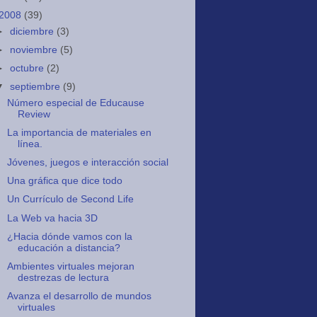
2008
(39)
►
diciembre
(3)
►
noviembre
(5)
►
octubre
(2)
▼
septiembre
(9)
Número especial de Educause
Review
La importancia de materiales en
línea.
Jóvenes, juegos e interacción social
Una gráfica que dice todo
Un Currículo de Second Life
La Web va hacia 3D
¿Hacia dónde vamos con la
educación a distancia?
Ambientes virtuales mejoran
destrezas de lectura
Avanza el desarrollo de mundos
virtuales