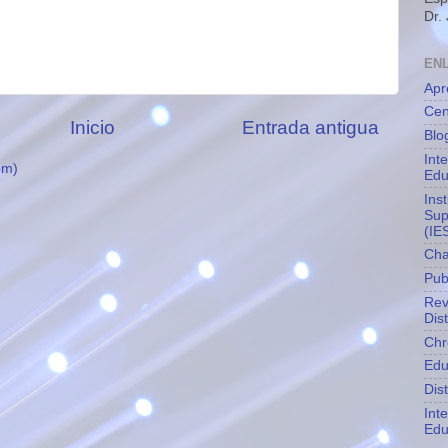
Dr.
EN
Apr
Cen
Inicio
Entrada antigua
Blo
Int
om)
Edu
Ins
Sup
(IE
Cha
Pub
Rev
Dis
Chr
Edu
Dis
Int
Edu