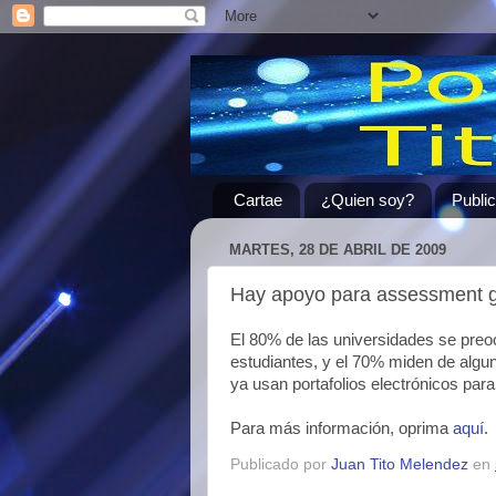
Cartae
¿Quien soy?
Publi
MARTES, 28 DE ABRIL DE 2009
Hay apoyo para assessment ge
El 80% de las universidades se preo
estudiantes, y el 70% miden de algun
ya usan portafolios electrónicos para
Para más información, oprima
aquí
.
Publicado por
Juan Tito Melendez
en