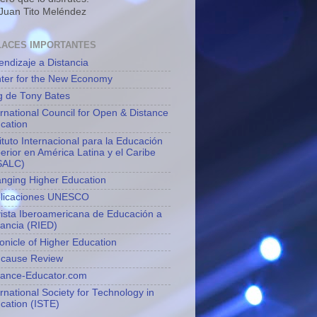
 Juan Tito Meléndez
LACES IMPORTANTES
endizaje a Distancia
ter for the New Economy
g de Tony Bates
ernational Council for Open & Distance
cation
tituto Internacional para la Educación
erior en América Latina y el Caribe
SALC)
nging Higher Education
licaciones UNESCO
ista Iberoamericana de Educación a
tancia (RIED)
onicle of Higher Education
cause Review
tance-Educator.com
ernational Society for Technology in
cation (ISTE)