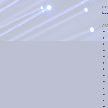
OT
Inn
AR
►
►
►
►
►
►
►
►
►
►
►
►
▼