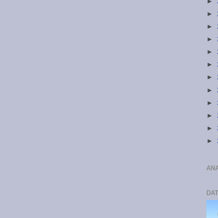
►
►
►
►
►
►
►
►
►
►
►
►
ANA
DA