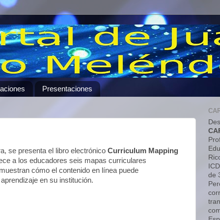
caciones
Presentaciones
CA
Des
CA
Pro
Edu
, se presenta el libro electrónico
Curriculum Mapping
Ric
rece a los educadores seis mapas curriculares
ICD
uestran cómo el contenido en línea puede
de 
aprendizaje en su institución.
Pero
cor
tra
com
Esp