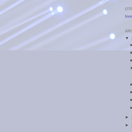
OT
Inn
AR
▼
►
►