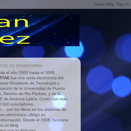
RTAE SE TRANSFORMA
de el año 2000 hasta el 2008,
RTAE
fue una carta electrónica del
fesor Residente de Tecnología y
cación de la Universidad de Puerto
o, Recinto de Rio Piedras; y de la
E de América Latina. Contó con más
3,550 suscriptores.
... con los filtros en los sistemas de
reo electrónico, obligó su
nsformación. Desde el 2008, funciona
o un blog.
ero que lo disfrutes.