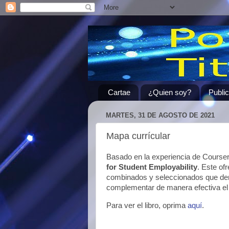
Cartae
¿Quien soy?
Publi
MARTES, 31 DE AGOSTO DE 2021
Mapa currícular
Basado en la experiencia de Coursera
for Student Employability
. Este of
combinados y seleccionados que dem
complementar de manera efectiva el 
Para ver el libro, oprima
aquí
.