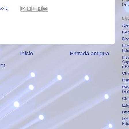
Dr.
6:43
EN
Apr
Cen
Blo
Int
Edu
Inicio
Entrada antigua
Ins
Sup
om)
(IE
Cha
Pub
Rev
Dis
Chr
Edu
Dis
Int
Edu