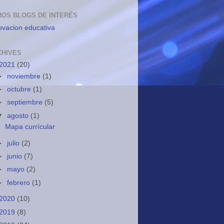
ROS BLOGS DE INTERÉS
ovacion educativa
CHIVES
2021
(20)
►
noviembre
(1)
►
octubre
(1)
►
septiembre
(5)
▼
agosto
(1)
Mapa currícular
►
julio
(2)
►
junio
(7)
►
mayo
(2)
►
febrero
(1)
2020
(10)
2019
(8)