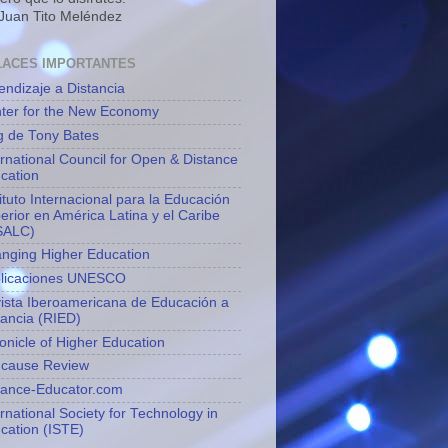
 Juan Tito Meléndez
LACES IMPORTANTES
endizaje a Distancia
ter for the New Economy
g de Tony Bates
ernational Council for Open & Distance
cation
tituto Internacional para la Educación
erior en América Latina y el Caribe
SALC)
nging Higher Education
licaciones UNESCO
ista Iberoamericana de Educación a
tancia (RIED)
onicle of Higher Education
cause Review
tance-Educator.com
ernational Society for Technology in
cation (ISTE)