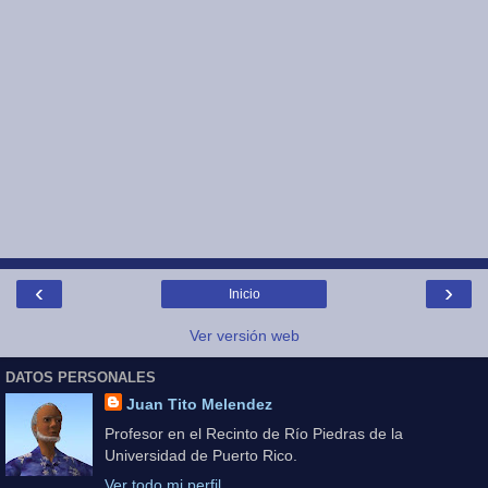
‹
›
Inicio
Ver versión web
DATOS PERSONALES
Juan Tito Melendez
Profesor en el Recinto de Río Piedras de la
Universidad de Puerto Rico.
Ver todo mi perfil