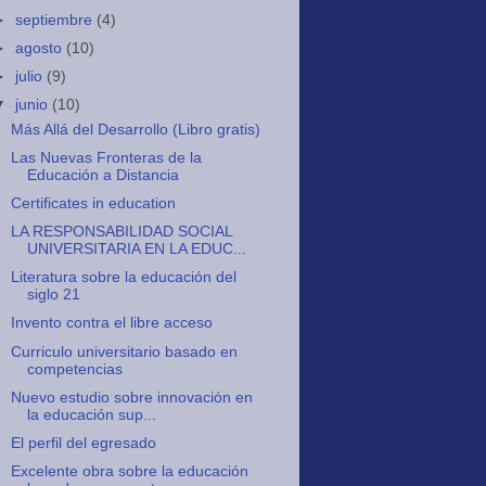
►
septiembre
(4)
►
agosto
(10)
►
julio
(9)
▼
junio
(10)
Más Allá del Desarrollo (Libro gratis)
Las Nuevas Fronteras de la
Educación a Distancia
Certificates in education
LA RESPONSABILIDAD SOCIAL
UNIVERSITARIA EN LA EDUC...
Literatura sobre la educación del
siglo 21
Invento contra el libre acceso
Curriculo universitario basado en
competencias
Nuevo estudio sobre innovación en
la educación sup...
El perfil del egresado
Excelente obra sobre la educación