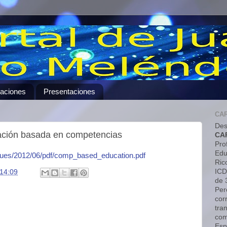
caciones
Presentaciones
CA
Des
cación basada en competencias
CA
Pro
Edu
sues/2012/06/pdf/comp_based_education.pdf
Ric
ICD
14:09
de 
Pero
cor
tra
com
Esp