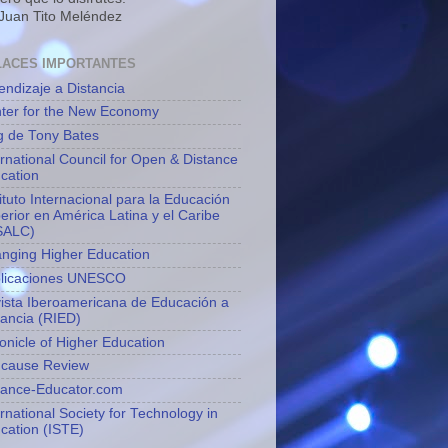
 Juan Tito Meléndez
LACES IMPORTANTES
endizaje a Distancia
ter for the New Economy
g de Tony Bates
ernational Council for Open & Distance
cation
tituto Internacional para la Educación
erior en América Latina y el Caribe
SALC)
nging Higher Education
licaciones UNESCO
ista Iberoamericana de Educación a
tancia (RIED)
onicle of Higher Education
cause Review
tance-Educator.com
ernational Society for Technology in
cation (ISTE)