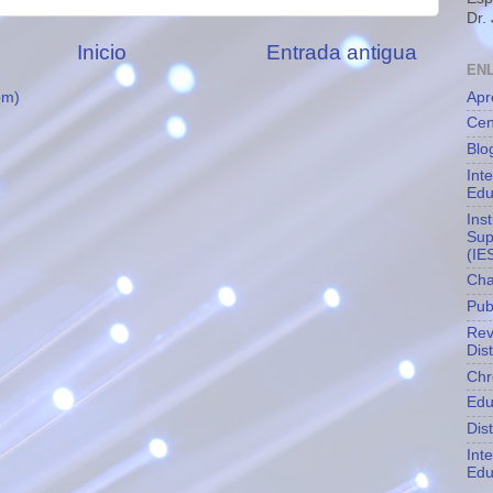
Dr.
Inicio
Entrada antigua
EN
Apr
om)
Cen
Blo
Int
Edu
Ins
Sup
(IE
Cha
Pub
Rev
Dis
Chr
Edu
Dis
Int
Edu