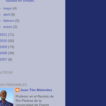
basada en compet...
►
mayo
(4)
►
abril
(9)
►
febrero
(5)
►
enero
(2)
2011
(71)
2010
(50)
2009
(73)
2008
(39)
2007
(8)
LÍTICAS
TOS PERSONALES
Juan Tito Melendez
Profesor en el Recinto de
Río Piedras de la
Universidad de Puerto