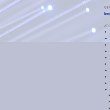
OT
Inn
AR
►
►
►
►
►
►
►
►
►
▼