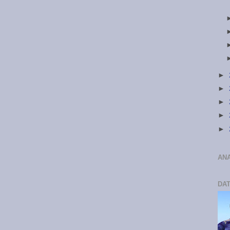
►
►
►
►
►
ANA
DA