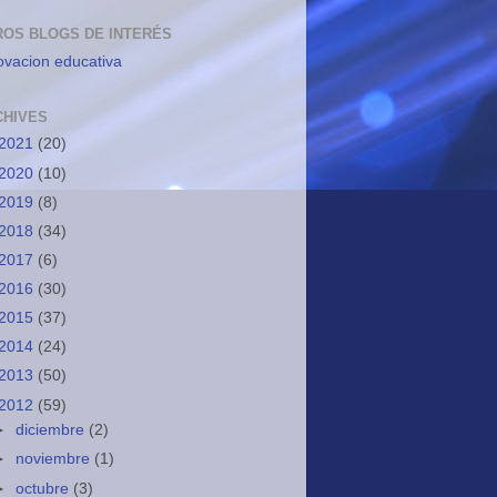
ROS BLOGS DE INTERÉS
ovacion educativa
CHIVES
2021
(20)
2020
(10)
2019
(8)
2018
(34)
2017
(6)
2016
(30)
2015
(37)
2014
(24)
2013
(50)
2012
(59)
►
diciembre
(2)
►
noviembre
(1)
►
octubre
(3)