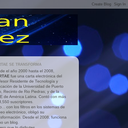
RTAE SE TRANSFORMA
de el año 2000 hasta el 2008,
RTAE
fue una carta electrónica del
fesor Residente de Tecnología y
cación de la Universidad de Puerto
o, Recinto de Rio Piedras; y de la
E de América Latina. Contó con más
3,550 suscriptores.
... con los filtros en los sistemas de
reo electrónico, obligó su
nsformación. Desde el 2008, funciona
o un blog.
ero que lo disfrutes.