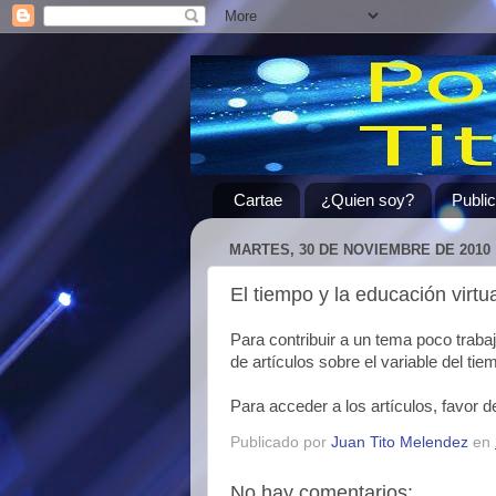
Cartae
¿Quien soy?
Publi
MARTES, 30 DE NOVIEMBRE DE 2010
El tiempo y la educación virtu
Para contribuir a un tema poco traba
de artículos sobre el variable del tie
Para acceder a los artículos, favor d
Publicado por
Juan Tito Melendez
en
No hay comentarios: