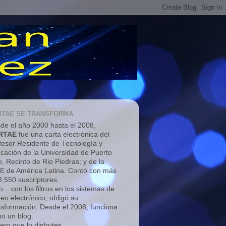
RTAE SE TRANSFORMA
de el año 2000 hasta el 2008,
RTAE
fue una carta electrónica del
fesor Residente de Tecnología y
cación de la Universidad de Puerto
o, Recinto de Rio Piedras; y de la
E de América Latina. Contó con más
3,550 suscriptores.
... con los filtros en los sistemas de
reo electrónico, obligó su
nsformación. Desde el 2008, funciona
o un blog.
ero que lo disfrutes.