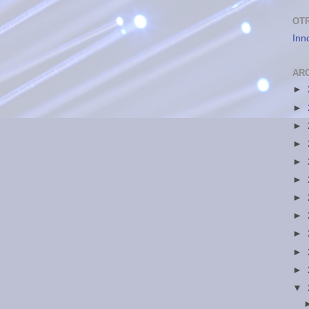
OT
Inn
AR
►
►
►
►
►
►
►
►
►
►
►
▼