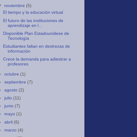
▼
noviembre
(5)
El tiempo y la educación virtual
El futuro de las instituciones de
aprendizaje en l...
Disponible Plan Estadounidese de
Tecnología
Estudiantes faltan en destrezas de
información
Crece la demanda para adiestrar a
profesores
►
octubre
(1)
►
septiembre
(7)
►
agosto
(2)
►
julio
(11)
►
junio
(7)
►
mayo
(1)
►
abril
(6)
►
marzo
(4)