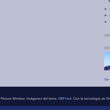
►
►
►
ANA
DA
Ver 
Picture Window. Imágenes del tema:
RBFried
. Con la tecnología de
Bl