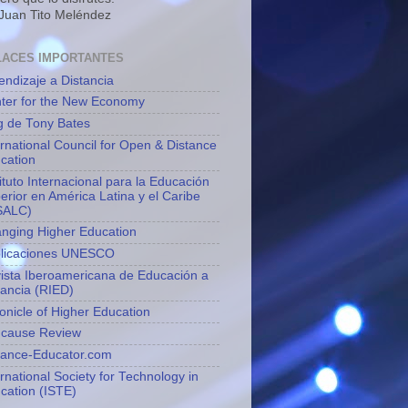
 Juan Tito Meléndez
LACES IMPORTANTES
endizaje a Distancia
ter for the New Economy
g de Tony Bates
ernational Council for Open & Distance
cation
tituto Internacional para la Educación
erior en América Latina y el Caribe
SALC)
nging Higher Education
licaciones UNESCO
ista Iberoamericana de Educación a
tancia (RIED)
onicle of Higher Education
cause Review
tance-Educator.com
ernational Society for Technology in
cation (ISTE)