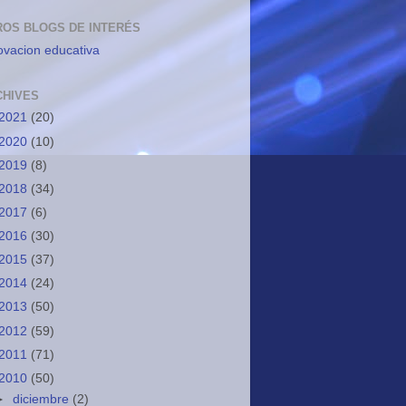
ROS BLOGS DE INTERÉS
ovacion educativa
CHIVES
2021
(20)
2020
(10)
2019
(8)
2018
(34)
2017
(6)
2016
(30)
2015
(37)
2014
(24)
2013
(50)
2012
(59)
2011
(71)
2010
(50)
►
diciembre
(2)