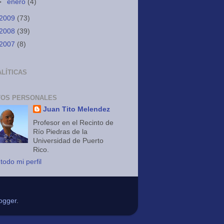
►
enero
(4)
2009
(73)
2008
(39)
2007
(8)
LÍTICAS
TOS PERSONALES
Juan Tito Melendez
Profesor en el Recinto de
Río Piedras de la
Universidad de Puerto
Rico.
todo mi perfil
ogger
.