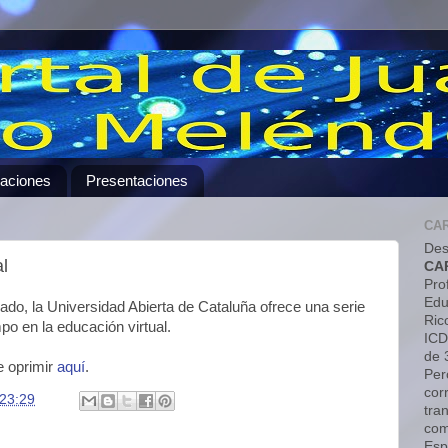
caciones
Presentaciones
CA
Des
al
CA
Pro
Edu
jado, la Universidad Abierta de Cataluña ofrece una serie
Ric
mpo en la educación virtual.
ICD
de 
e oprimir
aquí
.
Pero
cor
23:29
tra
com
Esp