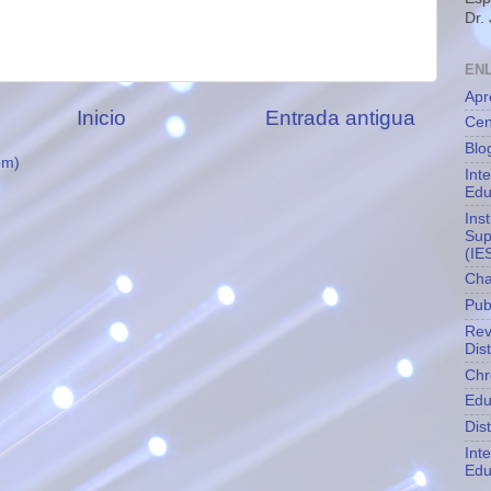
Dr.
EN
Apr
Inicio
Entrada antigua
Cen
Blo
om)
Int
Edu
Ins
Sup
(IE
Cha
Pub
Rev
Dis
Chr
Edu
Dis
Int
Edu