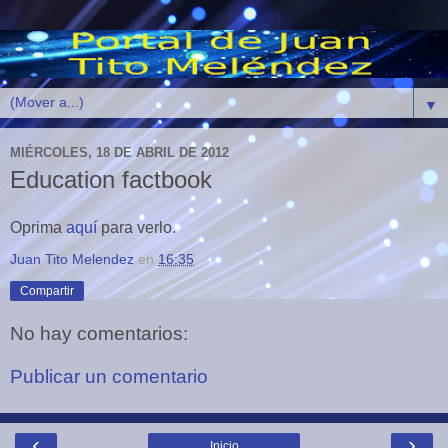
▼
MIÉRCOLES, 18 DE ABRIL DE 2012
Education factbook
Oprima
aquí
para verlo.
Juan Tito Melendez
en
16:35
Compartir
No hay comentarios:
Publicar un comentario
‹
›
Inicio